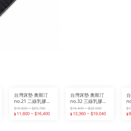
台灣床墊 奧斯汀
台灣床墊 奧斯汀
台
no.21 二線乳膠軟
no.32 三線乳膠雙
n
獨立筒 床墊 獨立
色硬式獨立筒 床墊
床
$16,820 ~ $23,780
$19,400 ~ $32,000
$1
筒 3.5尺單人加大
11,600 ~ $16,400
3.5尺單人加大床墊
13,360 ~ $19,040
單
9
$
$
$
床墊 5尺一般雙人
5尺雙人床墊 6尺雙
一
床墊 6尺雙人加大
人加大床墊
雙