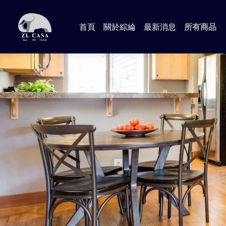
首頁
關於綜綸
最新消息
所有商品
📍Anna
📍Aman
📍Lind
📍Jame
📍輕工業
📍Dora
🔸 臥室 
🔸 客廳
🔸 書房
🔸 沙發
🔸 廚房 
📍加購專