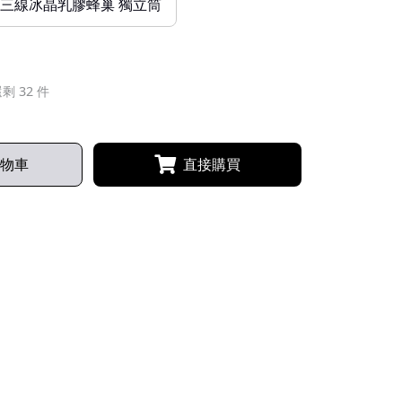
29 三線冰晶乳膠蜂巢 獨立筒
剩 32 件
物車
直接購買