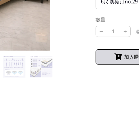
6尺 奧斯汀no.
數量
–
+
還
加入購