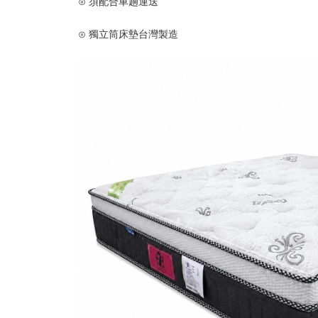
⊙ 須配合車趟運送
⊙ 獨立筒床墊台灣製造