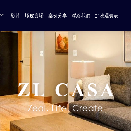
影片
蝦皮賣場
案例分享
聯絡我們
加收運費表
 奶茶色 系列
da 圓切木 系列
a 白橡木 系列
s 北歐風 系列
 古橡木 系列
 北歐風 系列
系列
系列
系列
套組
/ 餐廳 系列
廚房系列（餐櫃 / 電器櫃 / 中島櫃 / 收納櫃）
臥室系列（衣櫃 / 衣櫥）
客廳系列（電視櫃 / 茶几 / 邊几）
書房系列 （書桌）
沙發
區
餐桌
臥室系列（床組 / 床頭 / 床底 / 床邊櫃）
客廳系列（展示櫃 / 收納櫃 / 鞋櫃）
書房系列 （書櫃）
休閒椅
餐椅 / 吧台椅
臥室系列（斗櫃 / 化妝台）
臥室系列（床墊 / 獨立筒）