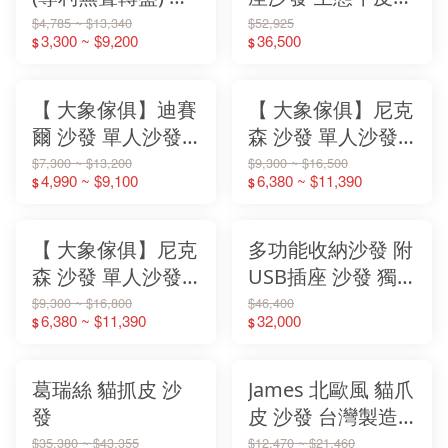
閒椅 旋轉休閒椅
USB手機充電沙發
$4,785 ~ $13,340
$52,925
3,300 ~ $9,200
36,500
$
$
【大象傢俱】
【大象傢俱】
【 大象傢俱】迪賽
【 大象傢俱】尼克
爾 沙發 單人沙發
森 沙發 單人沙發
雙人沙發 三人沙發
雙人沙發 三人沙發
$7,300 ~ $13,200
$9,300 ~ $16,500
4,990 ~ $9,100
6,380 ~ $11,390
$
$
客廳沙發 多人座沙
客廳沙發 多人座沙
發 小戶型沙發 質
發 簡約沙發 附抱
感沙發【 免安裝】
枕 米色【 免安
【 大象傢俱】尼克
多功能收納沙發 附
裝】
森 沙發 單人沙發
USB插座 沙發 獨
雙人沙發 三人沙發
立筒 /高密度泡棉
$9,300 ~ $16,800
$46,400
6,380 ~ $11,390
32,000
$
$
客廳沙發 多人座沙
【大象傢俱】
發 簡約沙發 附抱
枕 淺藍【 免安
葛瑞絲 貓抓皮 沙
James 北歐風 貓爪
裝】
發
皮 沙發 台灣製造
沙發 高密度海綿沙
$35,380 ~ $43,355
$12,470 ~ $21,460