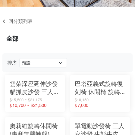
回分類列表
全部
排序
雲朵深座延伸沙發
巴塔亞義式旋轉復
貓抓皮沙發 三人座
刻椅 休閒椅 旋轉
沙發 兩人沙發 單
休閒椅 復刻椅
$15,500 ~ $31,175
$10,150
10,700 ~ $21,500
7,000
$
$
人沙發
【大象傢俱】
奧莉維旋轉休閒椅
單電動沙發椅 三人
(專利無聲轉盤) 休
座沙發 生態牛皮