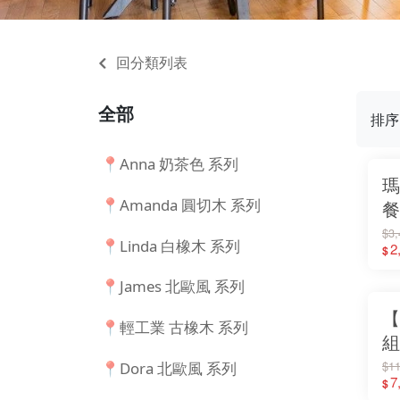
回分類列表
全部
排序
📍Anna 奶茶色 系列
瑪
📍Amanda 圓切木 系列
餐
餐
$3,
📍Linda 白橡木 系列
2
$
📍James 北歐風 系列
【
📍輕工業 古橡木 系列
組
餐
$11
📍Dora 北歐風 系列
7
$
廚