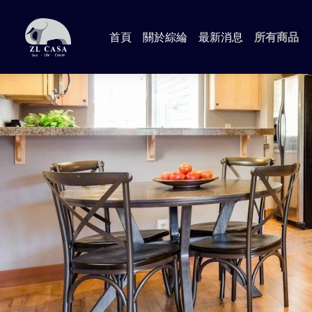
首頁
關於綜綸
最新消息
所有商品
📍Anna
📍Aman
📍Lind
📍Jame
📍輕工業
📍Dora
🔸 臥室 
🔸 客廳
🔸 書房
🔸 沙發
🔸 廚房 
📍加購專