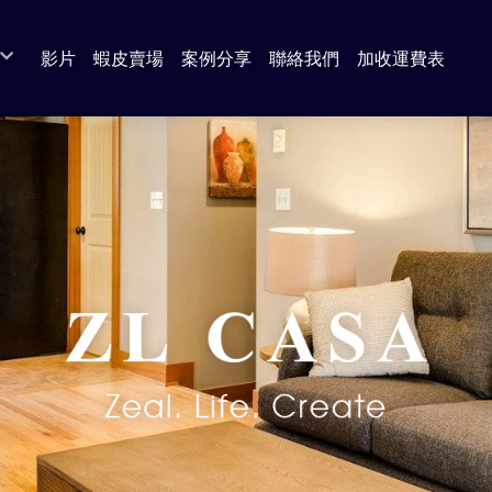
影片
蝦皮賣場
案例分享
聯絡我們
加收運費表
 奶茶色 系列
da 圓切木 系列
a 白橡木 系列
s 北歐風 系列
 古橡木 系列
 北歐風 系列
系列
系列
系列
套組
/ 餐廳 系列
廚房系列（餐櫃 / 電器櫃 / 中島櫃 / 收納櫃）
臥室系列（衣櫃 / 衣櫥）
客廳系列（電視櫃 / 茶几 / 邊几）
書房系列 （書桌）
沙發
區
餐桌
臥室系列（床組 / 床頭 / 床底 / 床邊櫃）
客廳系列（展示櫃 / 收納櫃 / 鞋櫃）
書房系列 （書櫃）
休閒椅
餐椅 / 吧台椅
臥室系列（斗櫃 / 化妝台）
臥室系列（床墊 / 獨立筒）