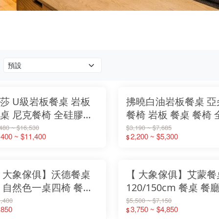
莎 U級岩板餐桌 岩板
拂曉白油岩板餐桌 亞
桌 尼克餐椅 全硅膠皮
餐椅 岩板 餐桌 餐椅 
椅【大象傢俱】
膠皮餐椅【大象傢俱
480 ~ $16,530
$3,190 ~ $7,685
,400 ~ $11,400
2,200 ~ $5,300
$
 大象傢俱】沃德餐桌
【 大象傢俱】艾蒙餐
 自然色一桌四椅 餐桌
120/150cm 餐桌 餐
椅 餐廳桌椅 木質桌椅
桌 木質桌椅 木質餐桌
,400
$5,500 ~ $7,150
,850
3,750 ~ $4,850
$
房桌椅 椅子 桌子 (桌
房木桌 兩色可選 (不