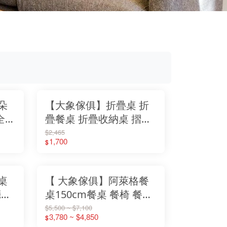
朵
【大象傢俱】折疊桌 折
全硅
疊餐桌 折疊收納桌 摺疊
】
麻將桌 展示桌 折疊餐桌
$2,465
1,700
$
移動餐桌 移動式餐桌 多
樣變化桌子 桌子 免安裝
桌
【 大象傢俱】阿萊格餐
廳餐
桌150cm餐桌 餐椅 餐廳
 廚
桌椅 木質桌椅 布面餐椅
$5,500 ~ $7,100
3,780 ~ $4,850
$
含
椅子 桌子 (兩色可選) 【