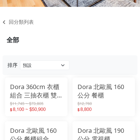
回分類列表
全部
排序
Dora 360cm 衣櫃
Dora 北歐風 160
組合 三抽衣櫃 雙
公分 餐櫃
吊衣櫃 收納衣櫃
$11,745 ~ $73,805
$12,760
8,100 ~ $50,900
8,800
$
$
轉角櫃 被櫥櫃 化
妝台 衣櫥 木心板
Dora 北歐風 160
Dora 北歐風 190
公分 餐櫃組合
公分 電視櫃