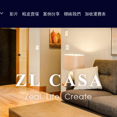
影片
蝦皮賣場
案例分享
聯絡我們
加收運費表
 奶茶色 系列
da 圓切木 系列
a 白橡木 系列
s 北歐風 系列
 古橡木 系列
 北歐風 系列
系列
系列
系列
套組
/ 餐廳 系列
廚房系列（餐櫃 / 電器櫃 / 中島櫃 / 收納櫃）
臥室系列（衣櫃 / 衣櫥）
客廳系列（電視櫃 / 茶几 / 邊几）
書房系列 （書桌）
沙發
區
餐桌
臥室系列（床組 / 床頭 / 床底 / 床邊櫃）
客廳系列（展示櫃 / 收納櫃 / 鞋櫃）
書房系列 （書櫃）
休閒椅
餐椅 / 吧台椅
臥室系列（斗櫃 / 化妝台）
臥室系列（床墊 / 獨立筒）