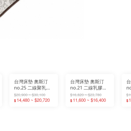
台灣床墊 奧斯汀
台灣床墊 奧斯汀
台
no.25 二線聚乳膠
no.21 二線乳膠軟
n
高筒獨立筒 床墊
獨立筒 床墊 獨立
色
$20,900 ~ $30,100
$16,820 ~ $23,780
$1
3.5尺單人加大床墊
14,480 ~ $20,720
筒 3.5尺單人加大
11,600 ~ $16,400
3
1
$
$
$
5尺一般雙人床墊 6
床墊 5尺一般雙人
5
尺雙人加大床墊
床墊 6尺雙人加大
人
床墊