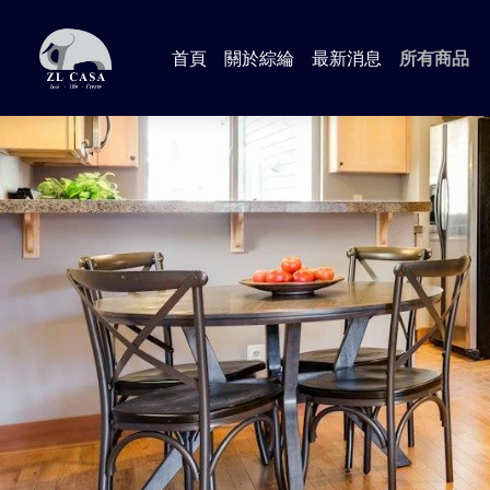
首頁
關於綜綸
最新消息
所有商品
📍Anna
📍Aman
📍Lind
📍Jame
📍輕工業
📍Dora
🔸 臥室 
🔸 客廳
🔸 書房
🔸 沙發
🔸 廚房 
📍加購專