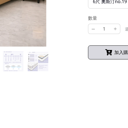
6尺 奧斯汀no.
數量
–
+
還
加入購