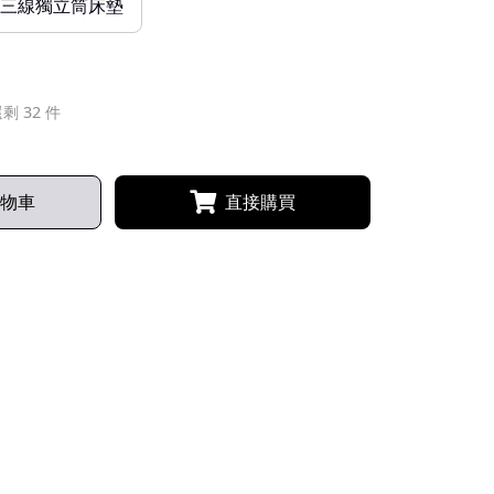
19 三線獨立筒床墊
剩 32 件
物車
直接購買