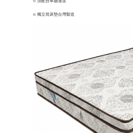
⊙ 須配合車趟運送
⊙ 獨立筒床墊台灣製造