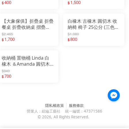
俱】
400
1,500
$
$
【大象傢俱】折疊桌 折疊
白橡木 古橡木 圓切木 收
餐桌 折疊收納桌 摺疊麻
納椅 椅子 25公分 (三色可
將桌 展示桌 折疊餐桌 移
選)
$2,465
$1,080
動餐桌 移動式餐桌 多樣
1,700
800
$
$
變化桌子 桌子 免安裝
收納桶 置物桶 Linda 白
橡木 ＆Amanda 圓切木&
古橡木 25公分 (三色可選)
$940
700
$
隱私權政策
服務條款
營業人：
綜綸工藝社
統一編號：
47371586
©
2026
, All Rights Reserved.