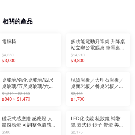
相關的產品
電腦椅
多功能電動升降桌 升降桌
站立辦公電腦桌 筆電桌
電腦桌辦公桌 站立桌工作
$4,350
$14,210
3,000
桌【大象傢俱】
9,800
$
$
桌玻璃/強化桌玻璃/四尺
現貨岩板／大理石岩板／
桌玻璃/五尺桌玻璃/六尺
桌面岩板／餐桌岩板／茶
桌玻璃/七尺桌玻璃/茶几
几岩版／中島櫃岩板 【大
$1,210 ~ $2,130
$2,465
桌玻璃/中島櫃桌玻璃/中
840 ~ $1,470
象傢俱】
1,700
$
$
島桌玻璃
磁吸式感應燈 感應燈 人
LED化妝鏡 梳妝鏡 補妝
體感應燈 可調整色溫感應
鏡 臺式鏡 鏡子 帶燈 美觀
燈 Type-c充電 【大象傢
送禮 情人節禮物
$580
$2,175