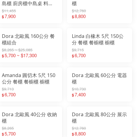
島櫃 廚房櫃中島桌 料理
櫃
臺 操作臺 餐櫃 收納櫃 置
$11,455
$12,760
物櫃 廚房置物櫃 ３年保
7,900
8,800
$
$
固 免安裝
Dora 北歐風 160公分 餐
Linda 白橡木 5尺 150公
櫃組合
分 餐櫃 餐櫥櫃 櫥櫃
$8,265 ~ $25,085
$9,715
5,700 ~ $17,300
6,700
$
$
Amanda 圓切木 5尺 150
Dora 北歐風 60公分 電器
公分 餐櫃 餐櫥櫃 櫥櫃
櫃
$9,713
$10,730
6,700
7,400
$
$
Dora 北歐風 40公分 收納
Dora 北歐風 80公分 展示
櫃
櫃
$8,265
$12,760
5,700
8,800
$
$