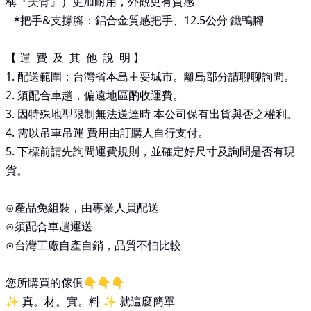
稱『美背』）更加耐用，外觀更有質感
*
把手
&
支撐腳：鋁合金質感把手、
12.5
公分 鐵鴨腳
【 運 費 及 其 他 說 明 】
1. 配送範圍：台灣省本島主要城市。離島部分請聊聊詢問。
2.
須配合車趟，偏遠地區酌收運費。
3.
因特殊地型限制無法送達時 本公司保有出貨與否之權利。
4.
需以吊車吊運 費用由訂購人自行支付。
5.
下標前請先詢問運費規則，並確定好尺寸及詢問是否有現
貨。
⊙產品免組裝，由專業人員配送
⊙須配合車趟運送
⊙台灣工廠自產自銷，品質不怕比較
您所購買的傢俱
👇👇👇
✨
真。材。實。料
✨
就這麼簡單