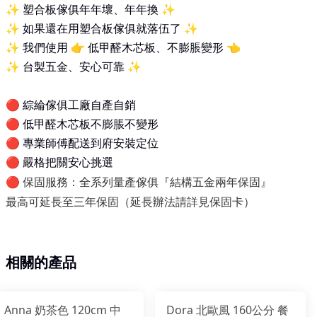
✨
塑合板傢俱年年壞、年年換
✨
✨
如果還在用塑合板傢俱就落伍了
✨
✨
我們使用
👉
低甲醛木芯板、不膨脹變形
👈
✨
台製五金、安心可靠
✨
🔴
綜綸傢俱工廠自產自銷
🔴
低甲醛木芯板不膨脹不變形
🔴
專業師傅配送到府安裝定位
🔴
嚴格把關安心挑選
保固服務：全系列量產傢俱『結構五金兩年保固』
🔴
最高可延長至三年保固（延長辦法請詳見保固卡）
相關的產品
Anna 奶茶色 120cm 中
Dora 北歐風 160公分 餐