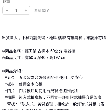
數量
–
+
還剩 32 件
出貨量大，下標前請先留下地區 樓層 有無電梯，確認庫存唷
⊙商品名稱：輕工業 古橡木 60公分 電器櫃
⊙商品尺寸：寬60ｘ深
40
ｘ高197
cm
⊙商品介紹：
*
五金：五金皆為台製保固配件 使用上更安心
*
板材：使用全木心板
*
門片：門片後鈕均使用台灣製造緩衝後鈕
*
抽屜：崁入式抽底板，不同於一般釘附式抽屜容易落底
*
背板
:
『崁入式』美背處理，相較於一般釘附式背板（俗