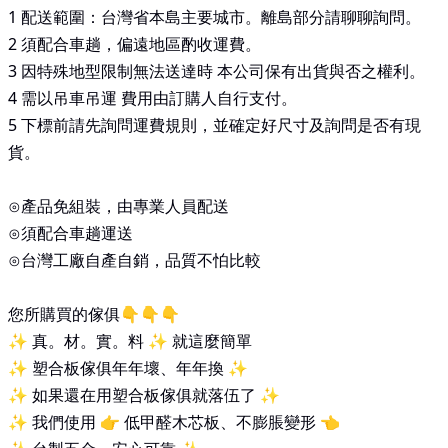
1 配送範圍：台灣省本島主要城市。離島部分請聊聊詢問。
2 須配合車趟，偏遠地區酌收運費。
3 因特殊地型限制無法送達時 本公司保有出貨與否之權利。
4 需以吊車吊運 費用由訂購人自行支付。
5 下標前請先詢問運費規則，並確定好尺寸及詢問是否有現
貨。
⊙產品免組裝，由專業人員配送
⊙須配合車趟運送
⊙台灣工廠自產自銷，品質不怕比較
您所購買的傢俱👇👇👇
✨ 真。材。實。料 ✨ 就這麼簡單
✨ 塑合板傢俱年年壞、年年換 ✨
✨ 如果還在用塑合板傢俱就落伍了 ✨
✨ 我們使用 👉 低甲醛木芯板、不膨脹變形 👈