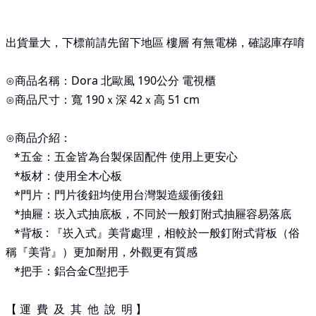
出貨量大，下標前請先留下地區 樓層 有無電梯，確認庫存唷
⊙商品名稱：Dora 北歐風 190公分 電視櫃
⊙商品尺寸：寬 190ｘ深 42ｘ高 51
cm
⊙商品介紹：
*
五金：五金皆為台製保固配件 使用上更安心
*
板材：使用全木心板
*
門片：門片後鈕均使用台灣製造緩衝後鈕
*
抽屜：崁入式抽底板，不同於一般釘附式抽屜容易落底
*
背板
:
『崁入式』美背處理，相較於一般釘附式背板（俗
稱『美背』）更加耐用，外觀更有質感
*
把手：鋁合金
C
型把手
【 運 費 及 其 他 說 明 】