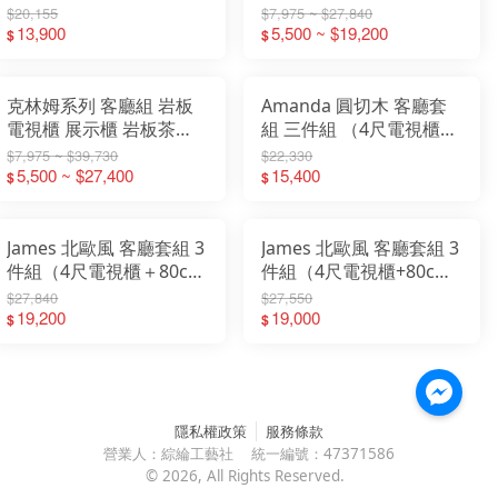
80cm展示櫃＋4尺茶几）
收納凳 【大象傢俱】
$20,155
$7,975 ~ $27,840
13,900
5,500 ~ $19,200
$
$
克林姆系列 客廳組 岩板
Amanda 圓切木 客廳套
電視櫃 展示櫃 岩板茶几
組 三件組 （4尺電視櫃＋
收納凳 【大象傢俱】
展示櫃＋4尺茶几）
$7,975 ~ $39,730
$22,330
5,500 ~ $27,400
15,400
$
$
James 北歐風 客廳套組 3
James 北歐風 客廳套組 3
件組（4尺電視櫃＋80cm
件組（4尺電視櫃+80cm
鞋櫃＋4尺茶几）
展示櫃+4尺茶几）
$27,840
$27,550
19,200
19,000
$
$
隱私權政策
服務條款
營業人：
綜綸工藝社
統一編號：
47371586
©
2026
, All Rights Reserved.