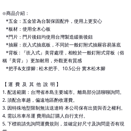
⊙商品介紹：
*
五金：五金皆為台製保固配件，使用上更安心
*
板材：使用全木心板
*
門片：門片後鈕均使用台灣製造緩衝後鈕
*
抽屜：崁入式抽底板，不同於一般釘附式抽屜容易落底
*
背板
:
『崁入式』美背處理，相較於一般釘附式背板（俗
稱『美背』）更加耐用，外觀更有質感
*
把手
&
支撐腳
:
松木把手、
10.5
公分 實木松木腳
【 運 費 及 其 他 說 明 】
1. 配送範圍：台灣省本島主要城市。離島部分請聊聊詢問。
2.
須配合車趟，偏遠地區酌收運費。
3.
因特殊地型限制無法送達時 本公司保有出貨與否之權利。
4.
需以吊車吊運 費用由訂購人自行支付。
5.
下標前請先詢問運費規則，並確定好尺寸及詢問是否有現