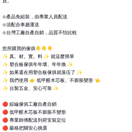
貨。
⊙產品免組裝，由專業人員配送
⊙須配合車趟運送
⊙台灣工廠自產自銷，品質不怕比較
您所購買的傢俱
👇👇👇
✨
真。材。實。料
✨
就這麼簡單
✨
塑合板傢俱年年壞、年年換
✨
✨
如果還在用塑合板傢俱就落伍了
✨
✨
我們使用
👉
低甲醛木芯板、不膨脹變形
👈
✨
台製五金、安心可靠
✨
🔴
綜綸傢俱工廠自產自銷
🔴
低甲醛木芯板不膨脹不變形
🔴
專業師傅配送到府安裝定位
🔴
嚴格把關安心挑選