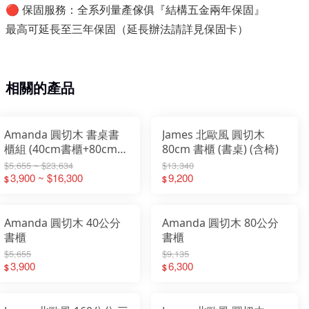
保固服務：全系列量產傢俱『結構五金兩年保固』
🔴
最高可延長至三年保固（延長辦法請詳見保固卡）
相關的產品
Amanda 圓切木 書桌書
James 北歐風 圓切木
櫃組 (40cm書櫃+80cm書
80cm 書櫃 (書桌) (含椅)
櫃+四尺書桌)
$5,655 ~ $23,634
$13,340
3,900 ~ $16,300
9,200
$
$
Amanda 圓切木 40公分
Amanda 圓切木 80公分
書櫃
書櫃
$5,655
$9,135
3,900
6,300
$
$