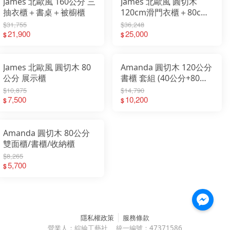
James 北歐風 160公分 三
James 北歐風 圓切木
抽衣櫃＋書桌＋被櫥櫃
120cm滑門衣櫃＋80cm
書櫃(書桌)＋被櫥櫃
$31,755
$36,248
21,900
25,000
$
$
James 北歐風 圓切木 80
Amanda 圓切木 120公分
公分 展示櫃
書櫃 套組 (40公分+80公
分)
$10,875
$14,790
7,500
10,200
$
$
Amanda 圓切木 80公分
雙面櫃/書櫃/收納櫃
$8,265
5,700
$
隱私權政策
服務條款
營業人：
綜綸工藝社
統一編號：
47371586