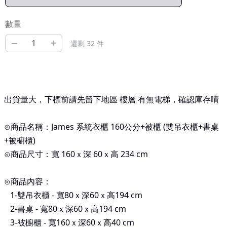
數量
–
+
還剩 32 件
出貨量大，下標前請先留下地區 樓層 有無電梯，確認庫存唷
⊙商品名稱：James 系統衣櫃 160公分+被櫃 (雙吊衣櫃+書桌
+被櫥櫃)
⊙
商品尺寸：寬
160
ｘ深
60
ｘ高
234
cm
⊙商品內容：
1-
雙吊衣櫃 -
寬80ｘ深
60
ｘ高
194 cm
2-
書桌
-
寬80ｘ深60ｘ高
194 cm
3-
被櫥櫃
-
寬160ｘ深
60
ｘ高40
cm