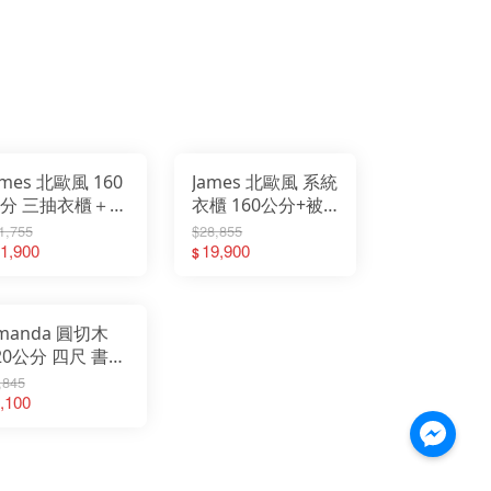
ames 北歐風 160
James 北歐風 系統
分 三抽衣櫃＋書
衣櫃 160公分+被
＋被櫥櫃
櫃 (雙吊衣櫃+書桌
1,755
$28,855
1,900
+被櫥櫃)
19,900
$
manda 圓切木
20公分 四尺 書桌
USB插座
,845
,100