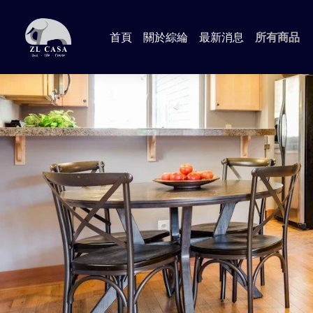
首頁
關於綜綸
最新消息
所有商品
📍Anna
📍Aman
📍Lind
📍Jame
📍輕工業
📍Dora
🔸 臥室 
🔸 客廳
🔸 書房
🔸 沙發
🔸 廚房 
📍加購專