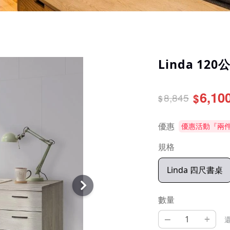
Linda 12
6,10
8,845
$
$
優惠
優惠活動『兩件
規格
Linda 四尺書桌
數量
–
+
還