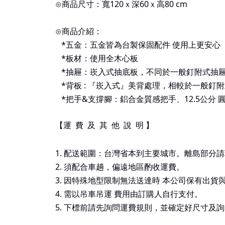
⊙商品尺寸：寬120ｘ深6
0
ｘ高80
cm
⊙商品介紹：
*
五金：五金皆為台製保固配件 使用上更安心
*
板材：使用全木心板
*
抽屜：崁入式抽底板，不同於一般釘附式抽
*
背板
:
『崁入式』美背處理，相較於一般釘附
*
把手
&
支撐腳：鋁合金質感把手、
12.5
公分 
【運
費
及
其
他
說
明 】
1. 配送範圍：台灣省本到主要城市。離島部分
2.
須配合車趟，偏遠地區酌收運費。
3.
因特殊地型限制無法送達時 本公司保有出貨
4.
需以吊車吊運 費用由訂購人自行支付。
5.
下標前請先詢問運費規則，並確定好尺寸及詢