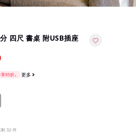
0公分 四尺 書桌 附USB插座
0
更多
享95折』
剩 32 件