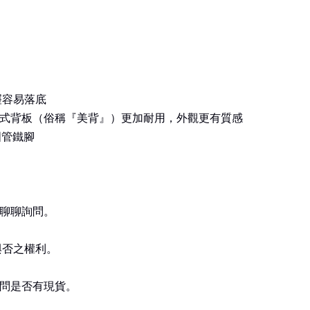
屜容易落底
式背板（俗稱『美背』）更加耐用，外觀更有質感
圓管鐵腳
請聊聊詢問。
與否之權利。
問是否有現貨。