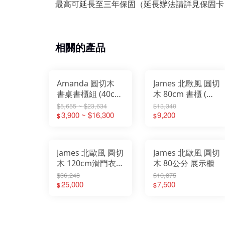
最高可延長至三年保固（延長辦法請詳見保固卡
相關的產品
Amanda 圓切木
James 北歐風 圓切
書桌書櫃組 (40cm
木 80cm 書櫃 (書
書櫃+80cm書櫃
桌) (含椅)
$5,655 ~ $23,634
$13,340
+四尺書桌)
3,900 ~ $16,300
9,200
$
$
James 北歐風 圓切
James 北歐風 圓切
木 120cm滑門衣櫃
木 80公分 展示櫃
＋80cm書櫃(書桌)
$36,248
$10,875
＋被櫥櫃
25,000
7,500
$
$