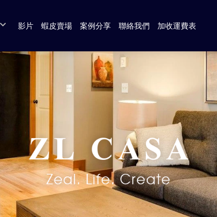
影片
蝦皮賣場
案例分享
聯絡我們
加收運費表
 奶茶色 系列
da 圓切木 系列
a 白橡木 系列
s 北歐風 系列
 古橡木 系列
 北歐風 系列
系列
系列
系列
套組
/ 餐廳 系列
廚房系列（餐櫃 / 電器櫃 / 中島櫃 / 收納櫃）
臥室系列（衣櫃 / 衣櫥）
客廳系列（電視櫃 / 茶几 / 邊几）
書房系列 （書桌）
沙發
區
餐桌
臥室系列（床組 / 床頭 / 床底 / 床邊櫃）
客廳系列（展示櫃 / 收納櫃 / 鞋櫃）
書房系列 （書櫃）
休閒椅
餐椅 / 吧台椅
臥室系列（斗櫃 / 化妝台）
臥室系列（床墊 / 獨立筒）