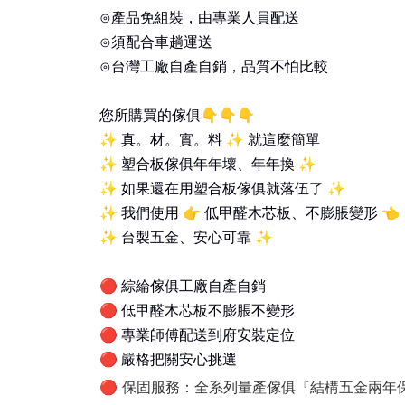
⊙產品免組裝，由專業人員配送
⊙須配合車趟運送
⊙台灣工廠自產自銷，品質不怕比較
您所購買的傢俱
👇👇👇
✨
真。材。實。料
✨
就這麼簡單
✨
塑合板傢俱年年壞、年年換
✨
✨
如果還在用塑合板傢俱就落伍了
✨
✨
我們使用
👉
低甲醛木芯板、不膨脹變形
👈
✨
台製五金、安心可靠
✨
🔴
綜綸傢俱工廠自產自銷
🔴
低甲醛木芯板不膨脹不變形
🔴
專業師傅配送到府安裝定位
🔴
嚴格把關安心挑選
保固服務：全系列量產傢俱『結構五金兩年
🔴