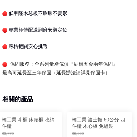
低甲醛木芯板不膨脹不變形
專業師傅配送到府安裝定位
嚴格把關安心挑選
保固服務：全系列量產傢俱『結構五金兩年保固』
最高可延長至三年保固（延長辦法請詳見保固卡）
相關的產品
輕工業 斗櫃 床頭櫃 收納
輕工業 波士頓 60公分 四
斗櫃
斗櫃 木心板 免組裝
$3,770
$6,960