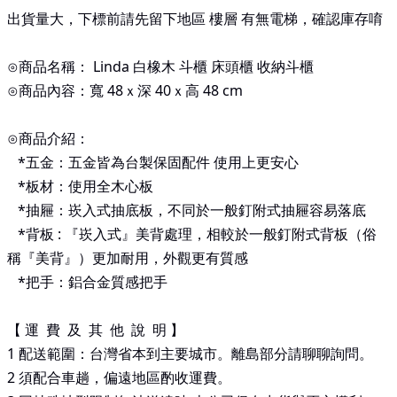
出貨量大，下標前請先留下地區 樓層 有無電梯，確認庫存唷
⊙商品名稱： Linda 白橡木 斗櫃 床頭櫃 收納斗櫃
⊙商品內容：寬 48ｘ深 40ｘ高 48
cm
⊙商品介紹：
*
五金：五金皆為台製保固配件 使用上更安心
*
板材：使用全木心板
*
抽屜：崁入式抽底板，不同於一般釘附式抽屜容易落底
*
背板
:
『崁入式』美背處理，相較於一般釘附式背板（俗
稱『美背』）更加耐用，外觀更有質感
*
把手：鋁合金質感把手
【 運 費 及 其 他 說 明 】
1 配送範圍：台灣省本到主要城市。離島部分請聊聊詢問。
2 須配合車趟，偏遠地區酌收運費。