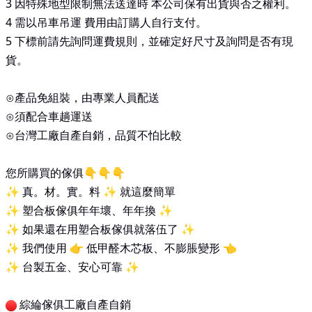
3 因特殊地型限制無法送達時 本公司保有出貨與否之權利。
4 需以吊車吊運 費用由訂購人自行支付。
5 下標前請先詢問運費規則，並確定好尺寸及詢問是否有現
貨。
⊙產品免組裝，由專業人員配送
⊙須配合車趟運送
⊙台灣工廠自產自銷，品質不怕比較
您所購買的傢俱👇👇👇
✨ 真。材。實。料 ✨ 就這麼簡單
✨ 塑合板傢俱年年壞、年年換 ✨
✨ 如果還在用塑合板傢俱就落伍了 ✨
✨ 我們使用 👉 低甲醛木芯板、不膨脹變形 👈
✨ 台製五金、安心可靠 ✨
綜綸傢俱工廠自產自銷