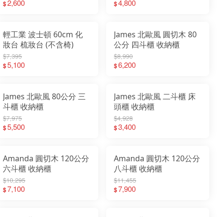
2,600
4,800
$
$
輕工業 波士頓 60cm 化
James 北歐風 圓切木 80
妝台 梳妝台 (不含椅)
公分 四斗櫃 收納櫃
$7,395
$8,990
5,100
6,200
$
$
James 北歐風 80公分 三
James 北歐風 二斗櫃 床
斗櫃 收納櫃
頭櫃 收納櫃
$7,975
$4,928
5,500
3,400
$
$
Amanda 圓切木 120公分
Amanda 圓切木 120公分
六斗櫃 收納櫃
八斗櫃 收納櫃
$10,295
$11,455
7,100
7,900
$
$