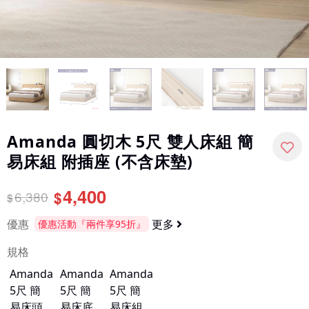
Amanda 圓切木 5尺 雙人床組 簡
易床組 附插座 (不含床墊)
4,400
6,380
$
$
優惠
更多
優惠活動『兩件享95折』
規格
Amanda
Amanda
Amanda
5尺 簡
5尺 簡
5尺 簡
易床頭
易床底
易床組