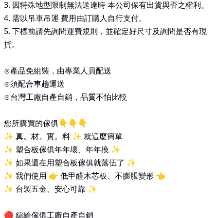
3.
因特殊地型限制無法送達時 本公司保有出貨與否之權利。
4.
需以吊車吊運 費用由訂購人自行支付。
5.
下標前請先詢問運費規則，並確定好尺寸及詢問是否有現
貨。
⊙產品免組裝，由專業人員配送
⊙須配合車趟運送
⊙台灣工廠自產自銷，品質不怕比較
您所購買的傢俱
👇👇👇
✨
真。材。實。料
✨
就這麼簡單
✨
塑合板傢俱年年壞、年年換
✨
✨
如果還在用塑合板傢俱就落伍了
✨
✨
我們使用
👉
低甲醛木芯板、不膨脹變形
👈
✨
台製五金、安心可靠
✨
🔴
綜綸傢俱工廠自產自銷