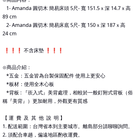
1-
Amanda 圓切木 簡易床頭 5尺-
寬 151.5ｘ深 14.7ｘ高
89
cm
2-
Amanda 圓切木
簡易床底 5尺-
寬 150ｘ深 187ｘ高
24
cm
❗❗❗ 不含床墊 ❗❗❗
⊙商品介紹：
*
五金：五金皆為台製保固配件 使用上更安心
*
板材：使用全木心板
*
背板
:
『崁入式』美背處理，相較於一般釘附式背板（俗
稱『美背』）更加耐用，外觀更有質感
【 運 費 及 其 他 說 明 】
1. 配送範圍：台灣省本到主要城市。離島部分請聊聊詢問。
2.
須配合車趟，偏遠地區酌收運費。