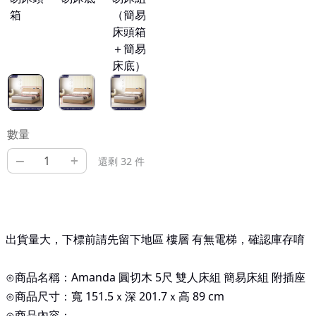
箱
（簡易
床頭箱
＋簡易
床底）
數量
–
+
還剩 32 件
出貨量大，下標前請先留下地區 樓層 有無電梯，確認庫存唷
⊙商品名稱：Amanda 圓切木 5尺 雙人床組 簡易床組 附插座
⊙商品尺寸：寬 151.5ｘ深 201.7ｘ高 89
cm
⊙商品內容：