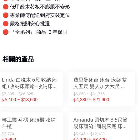
🔴
低甲醛木芯板不膨脹不變形
🔴
專業師傅配送到府安裝定位
🔴
嚴格把關安心挑選
🔴
『全系列』 商品 ３年保固
相關的產品
Linda 白橡木 6尺 收納床
費里曼床台 床台 床架 雙
組 (收納床頭箱+收納床
人五尺 雙人加大六尺 生
底) 床頭附插座
態牛皮床台 軟墊床台 靠
$7,395 ~ $26,825
$6,350 ~ $31,755
5,100 ~ $18,500
墊床台 免組裝 【大象傢
4,380 ~ $21,900
$
$
俱】
輕工業 斗櫃 床頭櫃 收納
Amanda 圓切木 3.5尺簡
斗櫃
易床頭箱+簡易床底 床頭
附插座 (不含床墊)
$3,770
$5,945 ~ $12,180
2,600
4,100 ~ $8,400
$
$