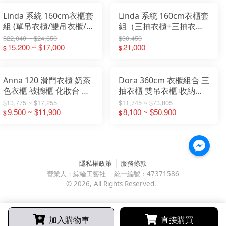
Linda 系統 160cm衣櫃套
Linda 系統 160cm衣櫃套
組 (單吊衣櫃/雙吊衣櫃/
組（三抽衣櫃+三抽衣櫃
三抽衣櫃)
+被櫥櫃）
$22,040 ~ $24,650
$30,450
15,200 ~ $17,000
21,000
$
$
Anna 120 滑門衣櫃 奶茶
Dora 360cm 衣櫃組合 三
色衣櫃 被櫥櫃 化妝台 衣
抽衣櫃 雙吊衣櫃 收納衣
櫥 木心板 台灣傢俱 彰化
櫃 轉角櫃 被櫥櫃 化妝台
$13,775 ~ $17,255
$11,745 ~ $73,805
傢俱推薦
9,500 ~ $11,900
衣櫥 木心板
8,100 ~ $50,900
$
$
隱私權政策
服務條款
營業人：
綜綸工藝社
統一編號：
47371586
©
2026
, All Rights Reserved.
加入購物車
直接購買