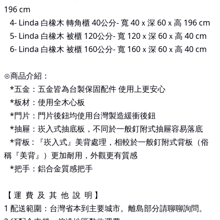
196
cm
4- Linda
白橡木 轉角櫃 40公分-
寬 40ｘ深 60ｘ高 196
cm
5- Linda
白橡木 被櫃 120公分-
寬 120ｘ深 60ｘ高 40
cm
6- Linda
白橡木 被櫃 160公分-
寬 160ｘ深 60ｘ高 40
cm
⊙商品介紹：
*
五金：五金皆為台製保固配件 使用上更安心
*
板材：使用全木心板
*
門片：門片後鈕均使用台灣製造緩衝後鈕
*
抽屜：崁入式抽底板，不同於一般釘附式抽屜容易落底
*
背板
:
『崁入式』美背處理，相較於一般釘附式背板（俗
稱『美背』）更加耐用，外觀更有質感
*
把手：鋁合金質感把手
【 運 費 及 其 他 說 明 】
1 配送範圍：台灣省本到主要城市。離島部分請聊聊詢問。