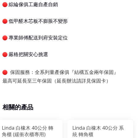
綜綸傢俱工廠自產自銷
低甲醛木芯板不膨脹不變形
專業師傅配送到府安裝定位
嚴格把關安心挑選
保固服務：全系列量產傢俱『結構五金兩年保固』
最高可延長至三年保固（延長辦法請詳見保固卡）
相關的產品
Linda 白橡木 40公分 轉
Linda 白橡木 40公分 系
角櫃 (緩衝衣櫃專用)
統 轉角櫃