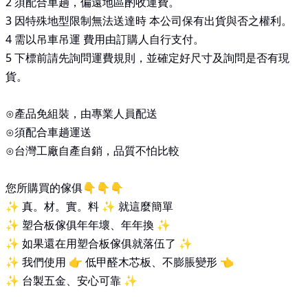
2 須配合車趟，偏遠地區酌收運費。
3 因特殊地型限制無法送達時 本公司保有出貨與否之權利。
4 需以吊車吊運 費用由訂購人自行支付。
5 下標前請先詢問運費規則，並確定好尺寸及詢問是否有現
貨。
⊙產品免組裝，由專業人員配送
⊙須配合車趟運送
⊙台灣工廠自產自銷，品質不怕比較
您所購買的傢俱👇👇👇
✨ 真。材。實。料 ✨ 就這麼簡單
✨ 塑合板傢俱年年壞、年年換 ✨
✨ 如果還在用塑合板傢俱就落伍了 ✨
✨ 我們使用 👉 低甲醛木芯板、不膨脹變形 👈
✨ 台製五金、安心可靠 ✨