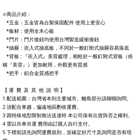
⊙商品介紹：
*
五金：五金皆為台製保固配件 使用上更安心
*
板材：使用全木心板
*
門片：門片後鈕均使用台灣製造緩衝後鈕
*
抽屜：崁入式抽底板，不同於一般釘附式抽屜容易落底
*
背板
:
『崁入式』美背處理，相較於一般釘附式背板（俗
稱『美背』）更加耐用，外觀更有質感
*
把手：鋁合金質感把手
【 運 費 及 其 他 說 明 】
1 配送範圍：台灣省本到主要城市。離島部分請聊聊詢問。
2 須配合車趟，偏遠地區酌收運費。
3 因特殊地型限制無法送達時 本公司保有出貨與否之權利。
4 需以吊車吊運 費用由訂購人自行支付。
5 下標前請先詢問運費規則，並確定好尺寸及詢問是否有現