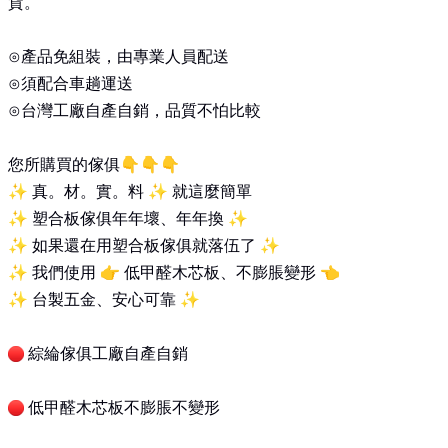
貨。
⊙產品免組裝，由專業人員配送
⊙須配合車趟運送
⊙台灣工廠自產自銷，品質不怕比較
您所購買的傢俱👇👇👇
✨ 真。材。實。料 ✨ 就這麼簡單
✨ 塑合板傢俱年年壞、年年換 ✨
✨ 如果還在用塑合板傢俱就落伍了 ✨
✨ 我們使用 👉 低甲醛木芯板、不膨脹變形 👈
✨ 台製五金、安心可靠 ✨
綜綸傢俱工廠自產自銷
低甲醛木芯板不膨脹不變形