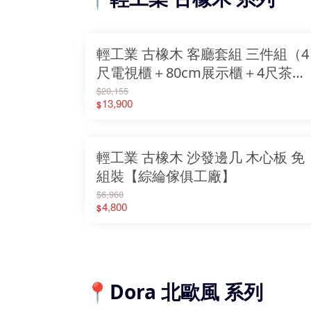
輕工業 古橡木 客廳套組 三件組（4
尺電視櫃＋80cm展示櫃＋4尺茶
几）
$20,155
13,900
$
輕工業 古橡木 沙發邊几 木心板 免
組裝【綜綸傢俱工廠】
$6,960
4,800
$
📍Dora 北歐風 系列