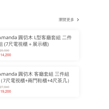
瀏覽更多
Amanda 圓切木 L型客廳套組 二件
組 (7尺電視櫃＋展示櫃)
20,590
14,200
Amanda 圓切木 客廳套組 三件組
（7尺電視櫃+兩門鞋櫃+4尺茶几）
27,840
19,200