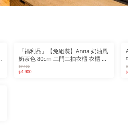
『福利品』【免組裝】Anna 奶油風
奶茶色 80cm 二門二抽衣櫃 衣櫃 吊
衣櫃 收納櫃 抽屜衣櫃 木心板
$7,105
$
4,900
$
$
觸
安