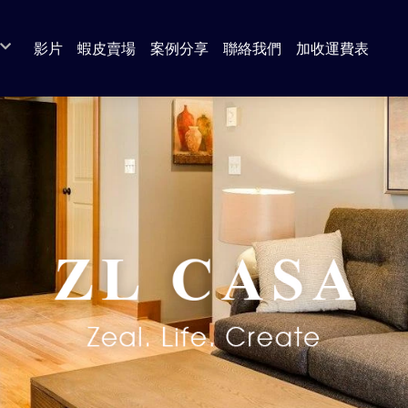
影片
蝦皮賣場
案例分享
聯絡我們
加收運費表
 奶茶色 系列
da 圓切木 系列
a 白橡木 系列
s 北歐風 系列
 古橡木 系列
 北歐風 系列
系列
系列
系列
套組
/ 餐廳 系列
廚房系列（餐櫃 / 電器櫃 / 中島櫃 / 收納櫃）
臥室系列（衣櫃 / 衣櫥）
客廳系列（電視櫃 / 茶几 / 邊几）
書房系列 （書桌）
沙發
區
餐桌
臥室系列（床組 / 床頭 / 床底 / 床邊櫃）
客廳系列（展示櫃 / 收納櫃 / 鞋櫃）
書房系列 （書櫃）
休閒椅
餐椅 / 吧台椅
臥室系列（斗櫃 / 化妝台）
臥室系列（床墊 / 獨立筒）