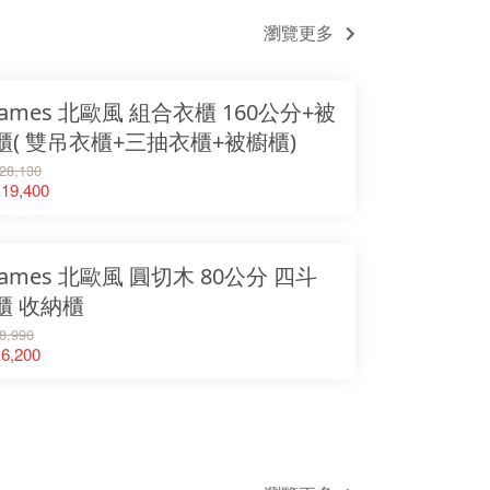
瀏覽更多
James 北歐風 組合衣櫃 160公分+被
櫃( 雙吊衣櫃+三抽衣櫃+被櫥櫃)
28,130
19,400
James 北歐風 圓切木 80公分 四斗
櫃 收納櫃
8,990
6,200