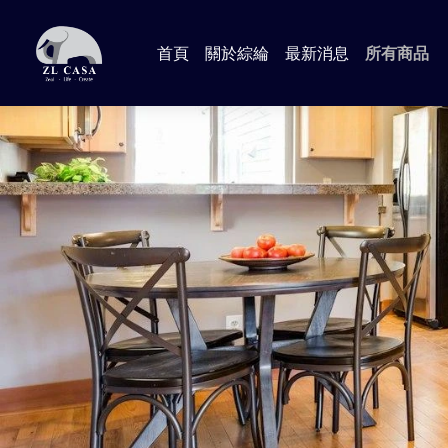
首頁
關於綜綸
最新消息
所有商品
📍Anna
📍Aman
📍Lind
📍Jame
📍輕工業
📍Dora
🔸 臥室 
🔸 客廳
🔸 書房
🔸 沙發
🔸 廚房 
📍加購專