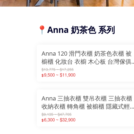
📍Anna 奶茶色 系列
Anna 120 滑門衣櫃 奶茶色衣櫃 被
櫥櫃 化妝台 衣櫥 木心板 台灣傢俱
彰化傢俱推薦
$13,775 ~ $17,255
9,500 ~ $11,900
$
Anna 三抽衣櫃 雙吊衣櫃 三抽衣櫃
收納衣櫃 轉角櫃 被櫥櫃 隱藏式輕
緩衝門片 客製化 訂做 木心板【免
$9,135 ~ $47,705
6,300 ~ $32,900
$
裝】