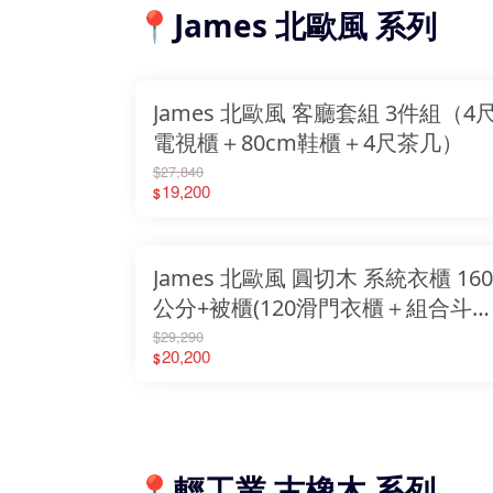
📍James 北歐風 系列
James 北歐風 客廳套組 3件組（4
電視櫃＋80cm鞋櫃＋4尺茶几）
$27,840
19,200
$
James 北歐風 圓切木 系統衣櫃 160
公分+被櫃(120滑門衣櫃＋組合斗
＋被櫥櫃)
$29,290
20,200
$
📍輕工業 古橡木 系列