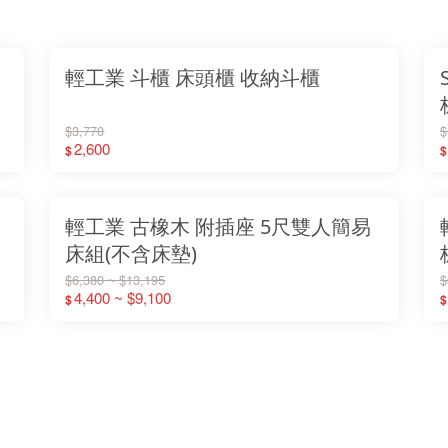
輕工業 斗櫃 床頭櫃 收納斗櫃
$3,770
$
2,600
$
$
輕工業 古橡木 附插座 5尺雙人簡易
床組(不含床墊)
$6,380 ~ $13,195
$
4,400 ~ $9,100
$
$