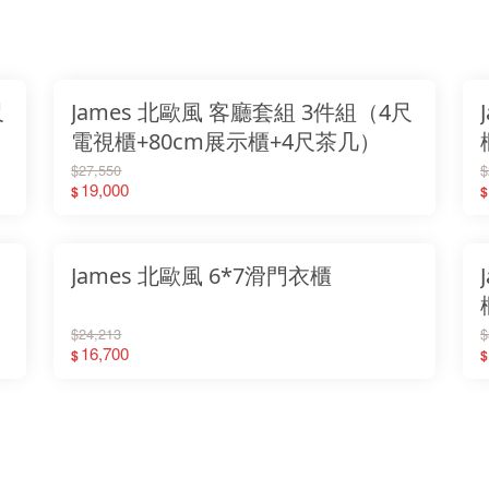
尺
James 北歐風 客廳套組 3件組（4尺
電視櫃+80cm展示櫃+4尺茶几）
$27,550
$
19,000
$
$
James 北歐風 6*7滑門衣櫃
櫃
$24,213
$
16,700
$
$