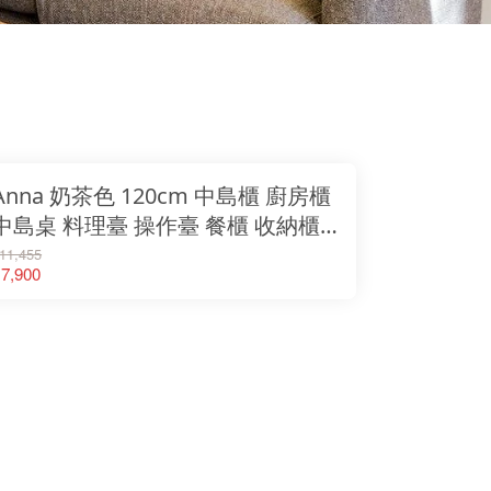
Anna 奶茶色 120cm 中島櫃 廚房櫃
中島桌 料理臺 操作臺 餐櫃 收納櫃
置物櫃 廚房置物櫃 ３年保固 免安裝
11,455
7,900