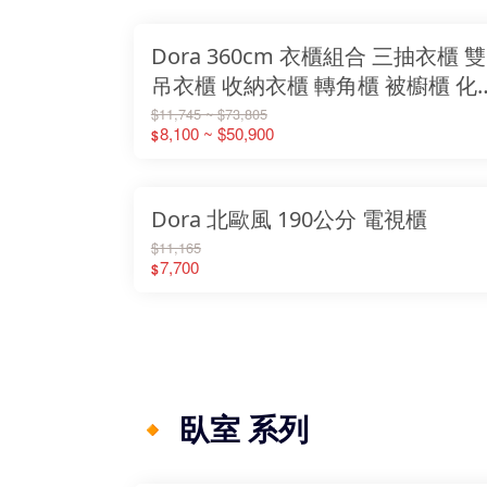
Dora 360cm 衣櫃組合 三抽衣櫃 雙
吊衣櫃 收納衣櫃 轉角櫃 被櫥櫃 化
妝台 衣櫥 木心板
$11,745 ~ $73,805
8,100 ~ $50,900
$
Dora 北歐風 190公分 電視櫃
$11,165
7,700
$
🔸 臥室 系列